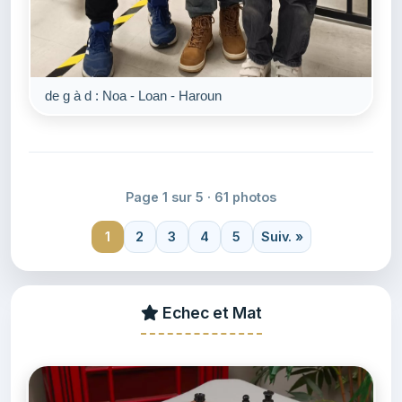
de g à d : Noa - Loan - Haroun
Page 1 sur 5 · 61 photos
1
2
3
4
5
Suiv. »
Echec et Mat