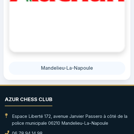
Mandelieu-La-Napoule
AZUR CHESS CLUB
Espace Liberté 172, avenue Janvier Passero à côté de la
police municipale 06210 Mandelieu-La-Napoule
06 78 94 14 98